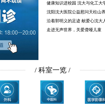
健康知识进校园 沈大与化工大
沈阳沈大医院公益慰问天柱山
沿着郭明义的足迹 献爱心沈大
走进无声世界，关爱聋哑儿童
/ 科室一览 /