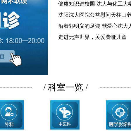
健康知识进校园 沈大与化工大
沈阳沈大医院公益慰问天柱山
沿着郭明义的足迹 献爱心沈大
走进无声世界，关爱聋哑儿童
/ 科室一览 /