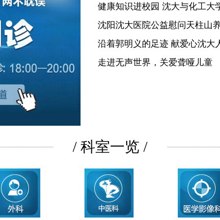
健康知识进校园 沈大与化工大
沈阳沈大医院公益慰问天柱山
沿着郭明义的足迹 献爱心沈大
走进无声世界，关爱聋哑儿童
/ 科室一览 /