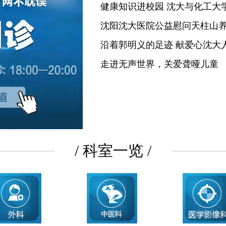
健康知识进校园 沈大与化工大
沈阳沈大医院公益慰问天柱山
沿着郭明义的足迹 献爱心沈大
走进无声世界，关爱聋哑儿童
/ 科室一览 /